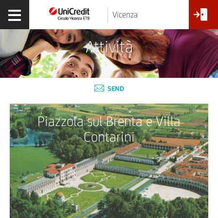
Vicenza
Attività
SEND
Piazzola sul Brenta e Villa
Contarini