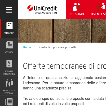
CHI SIAMO
DIVENTA S
CATEGORIE
CATEGORIE
ATTIVITÀ
Home
Offerte temporanee prodotti
ATTIVITÀ
Offerte temporanee di prod
SCONTI E CONVENZIONI
SCONTI E
CONVENZIONI
All'interno di questa sezione, aggiornata costa
l'adesione. Per la natura temporanea delle offert
SERVIZI ALLA PERSONA
hanno una scadenza precisa.
SERVIZI ALLA
PERSONA
Trovate dunque qui sotto le proposte con la data l
ed i referenti di volta in volta proposti.
DOCUMENTI