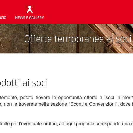
OCIO
NEWS E GALLERY
Offerte temporanee ai soci
otti ai soci
ntemente, potete trovare le opportunità offerte ai soci in m
e, non le troverete nella sezione "Sconti e Convenzioni", dove 
imite per l'eventuale ordine, ad ogni proposta corrisponde una ci